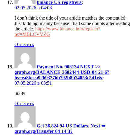
binance US-registrera
:
02.05.2026 в 04:08
I don’t think the title of your article matches the content lol.
Just kidding, mainly because I had some doubts after reading
the article.
https://www.binance.info/register?
ref=MBLCVVZG
Ответить
Payment No. 908134 NEXT >>
graph.org/BALANCE-3682444-USD-04-21-6?
hs=ea8beea92693276b792b8b74853c5d1e&
:
07.05.2026 в 03:51
iii38v
Ответить
Get 36,824.94 US Dollars. Next ➥
graph.org/Transfer-04-14-3?