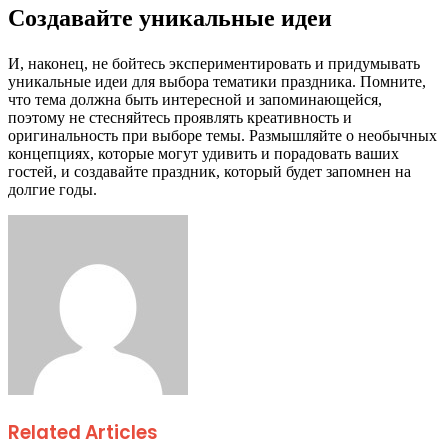
Создавайте уникальные идеи
И, наконец, не бойтесь экспериментировать и придумывать
уникальные идеи для выбора тематики праздника. Помните,
что тема должна быть интересной и запоминающейся,
поэтому не стесняйтесь проявлять креативность и
оригинальность при выборе темы. Размышляйте о необычных
концепциях, которые могут удивить и порадовать ваших
гостей, и создавайте праздник, который будет запомнен на
долгие годы.
Facebook
Twitter
LinkedIn
Tumblr
Pinterest
Reddit
VKontakte
Odnoklassniki
Skype
WhatsApp
Telegram
Viber
Share
Print
via
Email
Related Articles