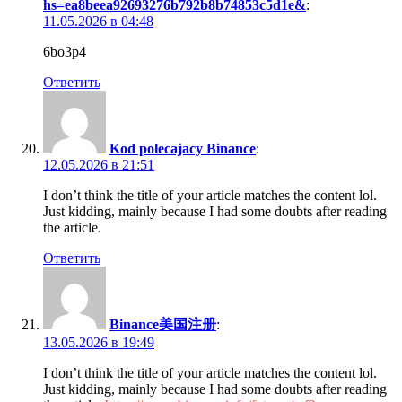
hs=ea8beea92693276b792b8b74853c5d1e&
:
11.05.2026 в 04:48
6bo3p4
Ответить
Kod polecajacy Binance
:
12.05.2026 в 21:51
I don’t think the title of your article matches the content lol.
Just kidding, mainly because I had some doubts after reading
the article.
Ответить
Binance美国注册
:
13.05.2026 в 19:49
I don’t think the title of your article matches the content lol.
Just kidding, mainly because I had some doubts after reading