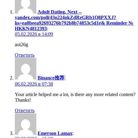
Adult Dating. Next --
yandex.com/poll/43o224okZdReGRb1Q8PXXJ?
hs=ea8beea92693276b792b8b74853c5d1e& Reminder №
HKKN4812393
:
05.02.2026 в 14:09
aoi26g
Ответить
Binance推荐
:
06.02.2026 в 07:38
Your article helped me a lot, is there any more related content?
Thanks!
Ответить
Emerson Lamax
: