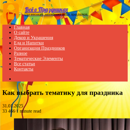
Menu
Всё о Праздниках
Организация запоминающихся праздников.
Главная
О сайте
Декор и Украшения
Еда и Напитки
Организация Праздников
Разное
Тематические Элементы
Все статьи
Контакты
Search
for
Как выбрать тематику для праздника
31.01.2025
33
466
1 minute read