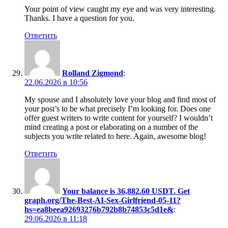
Your point of view caught my eye and was very interesting.
Thanks. I have a question for you.
Ответить
Rolland Zigmond
:
22.06.2026 в 10:56
My spouse and I absolutely love your blog and find most of
your post’s to be what precisely I’m looking for. Does one
offer guest writers to write content for yourself? I wouldn’t
mind creating a post or elaborating on a number of the
subjects you write related to here. Again, awesome blog!
Ответить
Your balance is 36,882.60 USDT. Get
graph.org/The-Best-AI-Sex-Girlfriend-05-11?
hs=ea8beea92693276b792b8b74853c5d1e&
:
29.06.2026 в 11:18