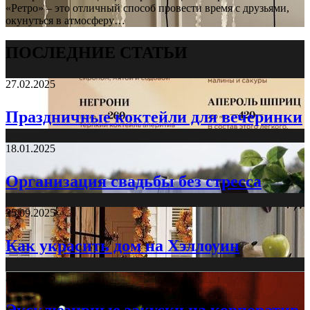
«Ретро» – это отличный способ провести время с друзьями,
окунуться в атмосферу…
ПОСЛЕДНИЕ СТАТЬИ
27.02.2025
Праздничные коктейли для вечеринки
18.01.2025
Организация свадьбы без стресса
25.09.2025
Как украсить дом на Хэллоуин
29.04.2025
Эксклюзивные закуски на корпоратив