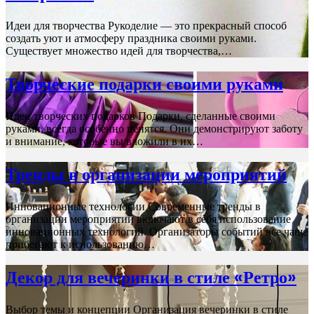
Идеи для творчества Рукоделие — это прекрасный способ
создать уют и атмосферу праздника своими руками.
Существует множество идей для творчества,…
Творческие подарки своими руками
Идеи творческих подарков Подарки, сделанные своими
руками, всегда особенно ценятся. Они демонстрируют заботу
и внимание, которые вы вложили в их…
Тренды в организации мероприятий
Инновационные технологии Современные тренды в
организации мероприятий включают в себя использование
инновационных технологий. Организаторы событий все чаще
прибегают к использованию…
Декор для вечеринки в стиле «Ретро»
Выбор темы и концепции Организация вечеринки в стиле