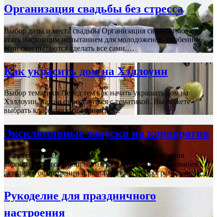
Организация свадьбы без стресса
Выбор даты и места свадьбы Организация свадьбы может
стать настоящим испытанием для молодоженов, особенно
если они пытаются сделать все сами.…
Как украсить дом на Хэллоуин
Выбор тематики Перед тем как начать украшать дом на
Хэллоуин, важно определиться с тематикой. Вы можете
выбрать классический вариант с…
Эксклюзивные закуски на корпоратив
Эксклюзивные закуски для корпоратива Организация
корпоративного мероприятия требует не только внимания к
деталям в оформлении и развлекательной программе, но и…
Рукоделие для праздничного
настроения